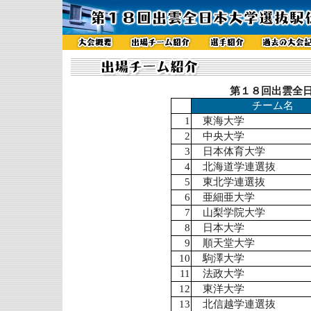
第１８回出雲全
チーム名
1
東海大学
2
中央大学
3
日本体育大学
4
北海道学連選抜
5
東北学連選抜
6
亜細亜大学
7
山梨学院大学
8
日本大学
9
順天堂大学
10
駒澤大学
11
法政大学
12
東洋大学
13
北信越学連選抜