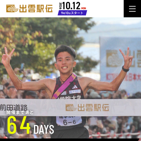
64
開催まであと
DAYS