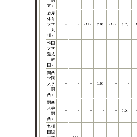
（関
東）
鹿屋
体育
大学
－
－
〈11〉
〈10〉
〈17〉
〈17〉
〈
（九
州）
韓国
大学
選抜
－
－
－
－
－
－
（韓
国）
関西
学院
大学
－
－
－
〈18〉
－
－
（関
西）
関西
大学
－
－
－
－
－
〈15〉
〈
（関
西）
九州
国際