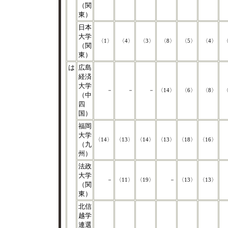
（関
東）
日本
大学
〈1〉
〈4〉
〈3〉
〈8〉
〈5〉
〈4〉
〈
（関
東）
は
広島
経済
大学
－
－
－
〈14〉
〈6〉
〈8〉
〈
（中
四
国）
福岡
大学
〈14〉
〈13〉
〈14〉
〈13〉
〈18〉
〈16〉
（九
州）
法政
大学
－
〈11〉
〈19〉
－
〈13〉
〈13〉
（関
東）
北信
越学
連選