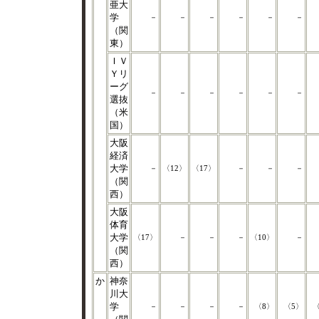
亜大
学
－
－
－
－
－
－
（関
東）
ＩＶ
Ｙリ
ーグ
－
－
－
－
－
－
選抜
（米
国）
大阪
経済
大学
－
〈12〉
〈17〉
－
－
－
（関
西）
大阪
体育
大学
〈17〉
－
－
－
〈10〉
－
（関
西）
か
神奈
川大
学
－
－
－
－
〈8〉
〈5〉
〈