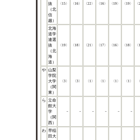
抜
〈15〉
〈16〉
〈22〉
〈16〉
〈19〉
〈19〉
〈
（北
信
越）
北海
道学
連選
抜
〈19〉
〈18〉
〈21〉
〈17〉
〈16〉
〈18〉
〈
（北
海
道）
や
山梨
学院
大学
〈3〉
〈3〉
〈1〉
〈1〉
〈1〉
〈1〉
〈
（関
東）
ら
立命
館大
学
－
－
－
－
－
－
（関
西）
わ
早稲
田大