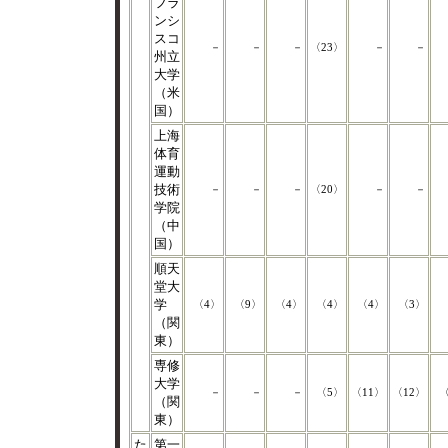
フラ
ンシ
スコ
－
－
－
〈23〉
－
－
州立
大学
（米
国）
上海
体育
運動
技術
－
－
－
〈20〉
－
－
学院
（中
国）
順天
堂大
学
〈4〉
〈9〉
〈4〉
〈4〉
〈4〉
〈3〉
（関
東）
専修
大学
－
－
－
〈5〉
〈11〉
〈12〉
〈
（関
東）
た
第一