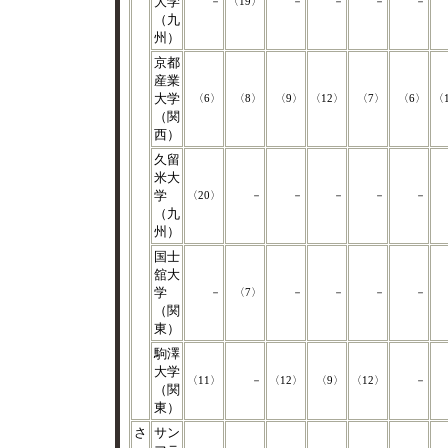
大学
－
〈19〉
－
－
－
－
（九
州）
京都
産業
大学
〈6〉
〈8〉
〈9〉
〈12〉
〈7〉
〈6〉
〈
（関
西）
久留
米大
学
〈20〉
－
－
－
－
－
（九
州）
国士
舘大
学
－
〈7〉
－
－
－
－
（関
東）
駒澤
大学
〈11〉
－
〈12〉
〈9〉
〈12〉
－
（関
東）
さ
サン