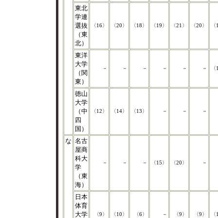
東北
学連
選抜
〈16〉
〈20〉
〈18〉
〈19〉
〈21〉
〈20〉
〈
（東
北）
東洋
大学
－
－
－
－
－
－
〈
（関
東）
徳山
大学
（中
〈12〉
〈14〉
〈13〉
－
－
－
四
国）
な
名古
屋商
科大
－
－
－
〈15〉
〈20〉
－
学
（東
海）
日本
体育
大学
〈9〉
〈10〉
〈6〉
－
〈9〉
〈9〉
〈