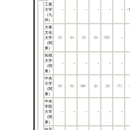
工業
大学
－
－
－
－
－
－
〈
（九
州）
大東
文化
大学
〈2〉
〈1〉
〈2〉
〈3〉
〈15〉
－
（関
東）
拓殖
大学
－
－
－
－
－
－
（関
東）
中央
大学
〈5〉
〈5〉
〈10〉
〈2〉
〈3〉
〈7〉
〈
（関
東）
中央
学院
大学
－
－
－
－
－
－
（関
東）
中京