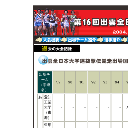
出場チ
ーム
'89
'90
'91
'92
'93
'94
'
（学連
名）
あ
愛知
工業
大学
－
－
－
－
－
－
〈
（東
海）
亜細