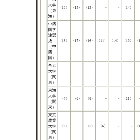
大学
〈10〉
〈15〉
〈15〉
－
－
〈14〉
（東
海）
中四
国学
連選
抜
〈18〉
〈17〉
〈16〉
〈11〉
〈14〉
〈10〉
〈
（中
四
国）
帝京
大学
－
－
－
－
－
－
（関
東）
東海
大学
〈7〉
〈6〉
〈8〉
－
－
〈11〉
〈
（関
東）
東京
農業
大学
〈8〉
〈5〉
〈6〉
－
－
〈
（関
東）