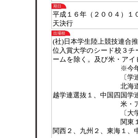
期日
平成１６年（２００４）１
天決行
出場校
(社)日本学生陸上競技連合
位入賞大学のシード校３チ
ームを除く。及び米・アイ
※今年度の各
〔学連選抜
北海道学連選抜１
越学連選抜１、中国四国学
米・アイビーリ
〔大学単独
関東１０及びシー
関西２、九州２、東海１、