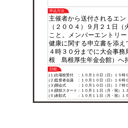
申込方法
主催者から送付されるエン
（２００４）９月２１日（
こと。メンバーエントリー
健康に関する申立書を添え
４時３０分までに大会事務
根 島根厚生年金会館）へ
日程
(１)出場校受付
：
１０月１０日（日）１５時
(２)監督者会議
：
１０月１０日（日）１６時
(３)開会式
：
１０月１０日（日）１７時
(４)競技スタート
：
１０月１１日（月・祝）１
(５)表彰式
：
１０月１１日（月・祝）１