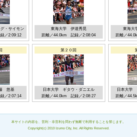
ング・サイモン
東海大学 伊達秀晃
東海大
／2:09:12
距離／44.0km 記録／2:08:04
距離／44.0
回
第２０回
藤 悠基
日本大学 ギタウ・ダニエル
日本大学 
／2:07:14
距離／44.0km 記録／2:08:27
距離／44.5
本サイトの内容を、営利・非営利を問わず無断で利用することを禁じます。
Copyright(c) 2010 Izumo City, Inc. All Rights Reserved.