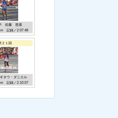
学 佐藤 悠基
km 記録／2:07:48
第２１回
ギタウ・ダニエル
km 記録／2:10:07