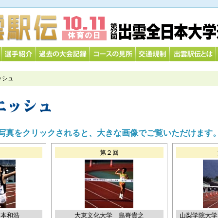
ッシュ
写真をクリックされると、大きな画像でご覧いただけます
回
第２回
岡本和浩
大東文化大学 島嵜貴之
山梨学院大学