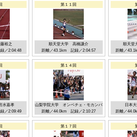
回
第１１回
佐藤裕之
順天堂大学 高橋謙介
順天堂
／2:04:48
距離／43.1km 記録／2:04:57
距離／43.1
回
第１４回
岩水嘉孝
山梨学院大学 オンベチェ・モカンバ
日本大
／2:09:49
距離／44.0km 記録／2:10:27
距離／44.0
回
第１７回