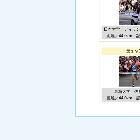
日本大学 ディラ
距離／44.0km 記録
第１９
東海大学 佐
距離／44.0km 記録