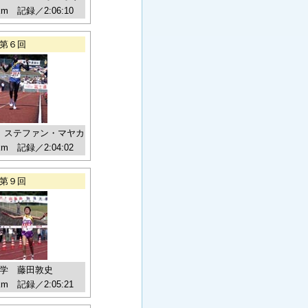
km 記録／2:06:10
第６回
 ステファン・マヤカ
km 記録／2:04:02
第９回
学 藤田敦史
km 記録／2:05:21