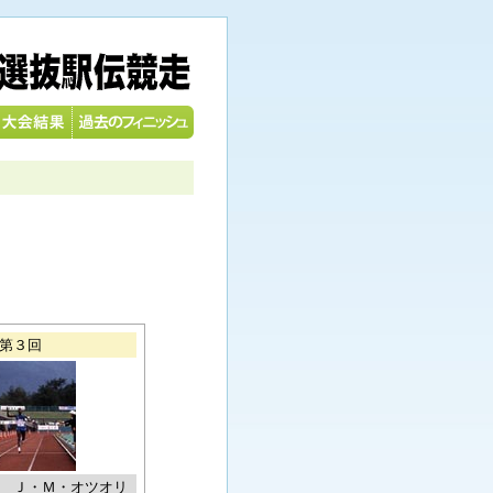
。
第３回
 Ｊ・Ｍ・オツオリ