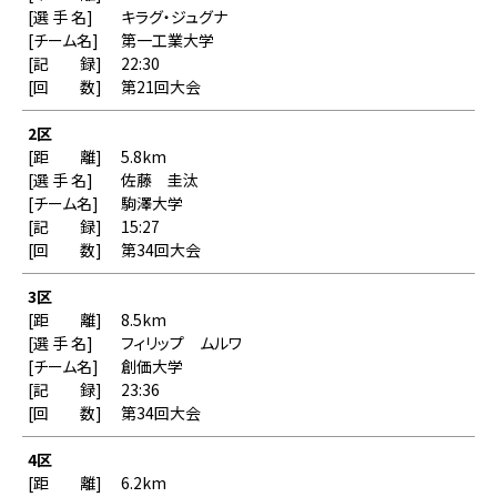
キラグ・ジュグナ
第一工業大学
22:30
第21回大会
2区
5.8km
佐藤 圭汰
駒澤大学
15:27
第34回大会
3区
8.5km
フィリップ ムルワ
創価大学
23:36
第34回大会
4区
6.2km