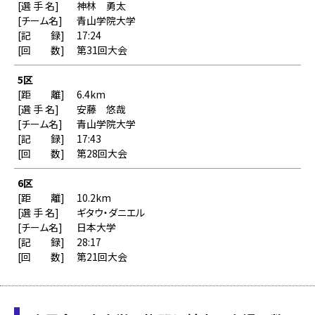
神林 勇太
青山学院大学
17:24
第31回大会
5区
6.4km
安藤 悠哉
青山学院大学
17:43
第28回大会
6区
10.2km
ギタウ・ダニエル
日本大学
28:17
第21回大会